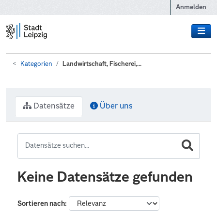
Zum Hauptinhalt wechseln
Anmelden
Kategorien
Landwirtschaft, Fischerei,...
Datensätze
Über uns
Keine Datensätze gefunden
Sortieren nach