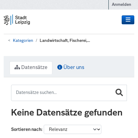
Zum Hauptinhalt wechseln
Anmelden
Kategorien
Landwirtschaft, Fischerei,...
Datensätze
Über uns
Keine Datensätze gefunden
Sortieren nach