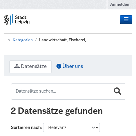
Zum Hauptinhalt wechseln
Anmelden
Kategorien
Landwirtschaft, Fischerei,...
Datensätze
Über uns
2 Datensätze gefunden
Sortieren nach