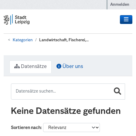
Zum Hauptinhalt wechseln
Anmelden
Kategorien
Landwirtschaft, Fischerei,...
Datensätze
Über uns
Keine Datensätze gefunden
Sortieren nach