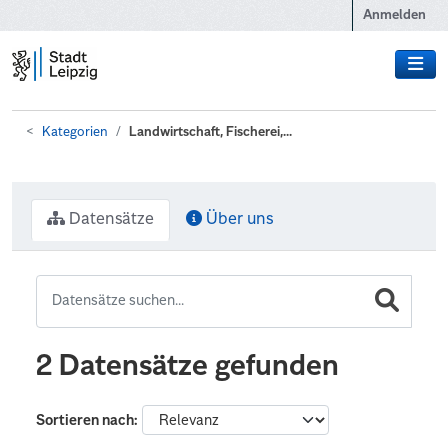
Zum Hauptinhalt wechseln
Anmelden
Kategorien
Landwirtschaft, Fischerei,...
Datensätze
Über uns
2 Datensätze gefunden
Sortieren nach