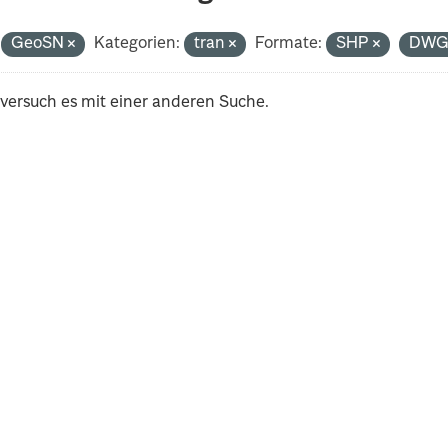
GeoSN
Kategorien:
tran
Formate:
SHP
DW
 versuch es mit einer anderen Suche.