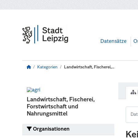
Zum Hauptinhalt wechseln
Datensätze
O
Kategorien
Landwirtschaft, Fischerei,...
Landwirtschaft, Fischerei,
Forstwirtschaft und
Nahrungsmittel
Organisationen
Ke