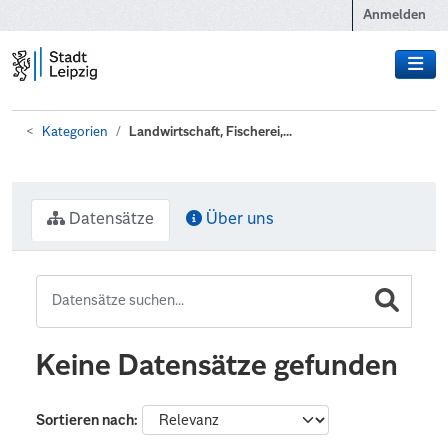
Zum Hauptinhalt wechseln
Anmelden
Kategorien
Landwirtschaft, Fischerei,...
Datensätze
Über uns
Keine Datensätze gefunden
Sortieren nach