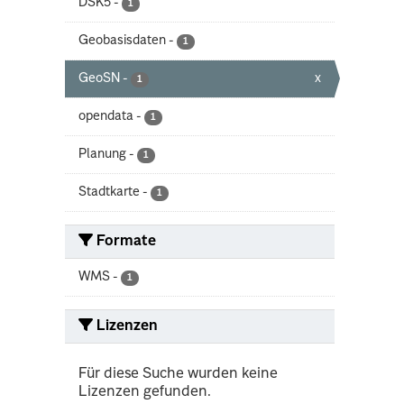
DSK5
-
1
Geobasisdaten
-
1
GeoSN
-
x
1
opendata
-
1
Planung
-
1
Stadtkarte
-
1
Formate
WMS
-
1
Lizenzen
Für diese Suche wurden keine
Lizenzen gefunden.