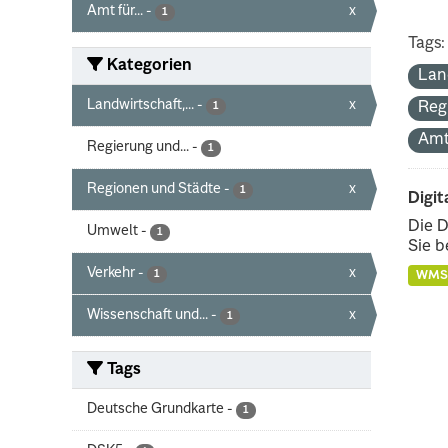
Amt für...
-
x
1
Tags:
Kategorien
Lan
Landwirtschaft,...
-
x
Reg
1
Amt
Regierung und...
-
1
Regionen und Städte
-
x
1
Digit
Die D
Umwelt
-
1
Sie b
Verkehr
-
x
1
WMS
Wissenschaft und...
-
x
1
Tags
Deutsche Grundkarte
-
1