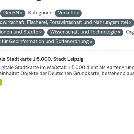
GeoSN
Kategorien:
Verkehr
dwirtschaft, Fischerei, Forstwirtschaft und Nahrungsmittel
ionen und Städte
Wissenschaft und Technologie
Org
 für Geoinformation und Bodenordnung
ale Stadtkarte 1:5.000, Stadt Leipzig
igitale Stadtkarte im Maßstab 1:5.000 dient als Kartengrun
einhaltet Objekte der Deutschen Grundkarte, bestehend aus.