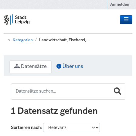
Zum Hauptinhalt wechseln
Anmelden
Kategorien
Landwirtschaft, Fischerei,...
Datensätze
Über uns
1 Datensatz gefunden
Sortieren nach