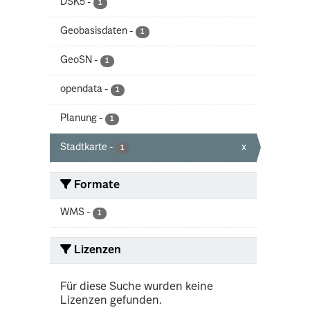
DSK5
-
1
Geobasisdaten
-
1
GeoSN
-
1
opendata
-
1
Planung
-
1
Stadtkarte
-
x
1
Formate
WMS
-
1
Lizenzen
Für diese Suche wurden keine
Lizenzen gefunden.