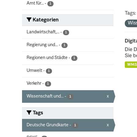
Amt für...
-
1
Tags:
Kategorien
Wis
Landwirtschaft,...
-
1
Digit
Regierung und...
-
1
Die D
Sie b
Regionen und Städte
-
1
WMS
Umwelt
-
1
Verkehr
-
1
Wissenschaft und...
-
x
1
Tags
Deutsche Grundkarte
-
x
1