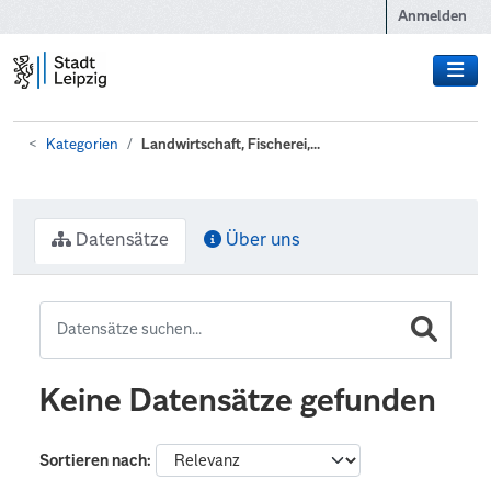
Zum Hauptinhalt wechseln
Anmelden
Kategorien
Landwirtschaft, Fischerei,...
Datensätze
Über uns
Keine Datensätze gefunden
Sortieren nach