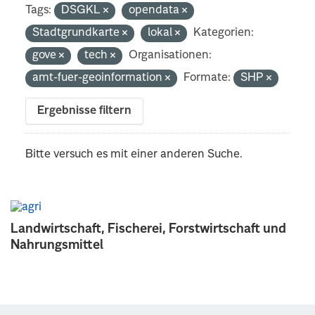
Tags:
DSGKL
opendata
Stadtgrundkarte
lokal
Kategorien:
gove
tech
Organisationen:
amt-fuer-geoinformation
Formate:
SHP
Ergebnisse filtern
Bitte versuch es mit einer anderen Suche.
Landwirtschaft, Fischerei, Forstwirtschaft und
Nahrungsmittel