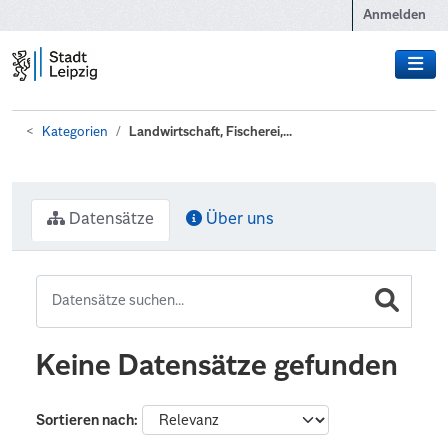
Zum Hauptinhalt wechseln
Anmelden
Kategorien
Landwirtschaft, Fischerei,...
Datensätze
Über uns
Keine Datensätze gefunden
Sortieren nach