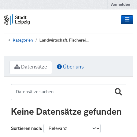
Zum Hauptinhalt wechseln
Anmelden
Kategorien
Landwirtschaft, Fischerei,...
Datensätze
Über uns
Keine Datensätze gefunden
Sortieren nach