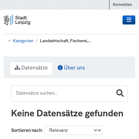
Zum Hauptinhalt wechseln
Anmelden
Kategorien
Landwirtschaft, Fischerei,...
Datensätze
Über uns
Keine Datensätze gefunden
Sortieren nach