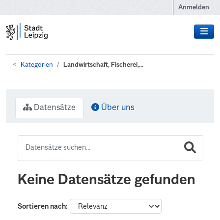
Zum Hauptinhalt wechseln
Anmelden
Kategorien
Landwirtschaft, Fischerei,...
Datensätze
Über uns
Keine Datensätze gefunden
Sortieren nach