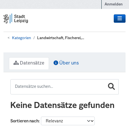
Zum Hauptinhalt wechseln
Anmelden
Kategorien
Landwirtschaft, Fischerei,...
Datensätze
Über uns
Keine Datensätze gefunden
Sortieren nach