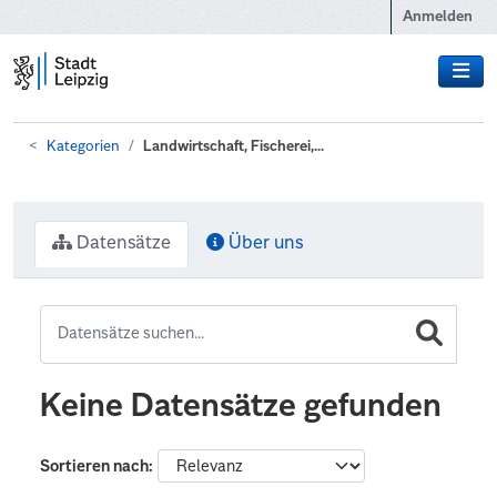
Zum Hauptinhalt wechseln
Anmelden
Kategorien
Landwirtschaft, Fischerei,...
Datensätze
Über uns
Keine Datensätze gefunden
Sortieren nach