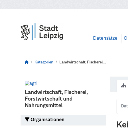
Zum Hauptinhalt wechseln
Datensätze
O
Kategorien
Landwirtschaft, Fischerei,...
Landwirtschaft, Fischerei,
Forstwirtschaft und
Nahrungsmittel
Organisationen
Ke