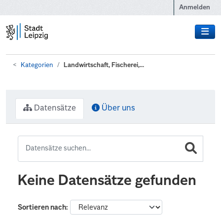
Zum Hauptinhalt wechseln
Anmelden
Kategorien
Landwirtschaft, Fischerei,...
Datensätze
Über uns
Keine Datensätze gefunden
Sortieren nach