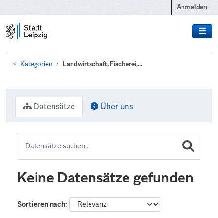
Zum Hauptinhalt wechseln
Anmelden
Kategorien
Landwirtschaft, Fischerei,...
Datensätze
Über uns
Keine Datensätze gefunden
Sortieren nach