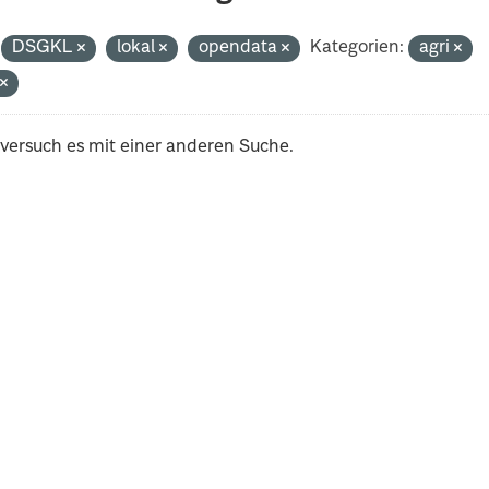
DSGKL
lokal
opendata
Kategorien:
agri
t
 versuch es mit einer anderen Suche.