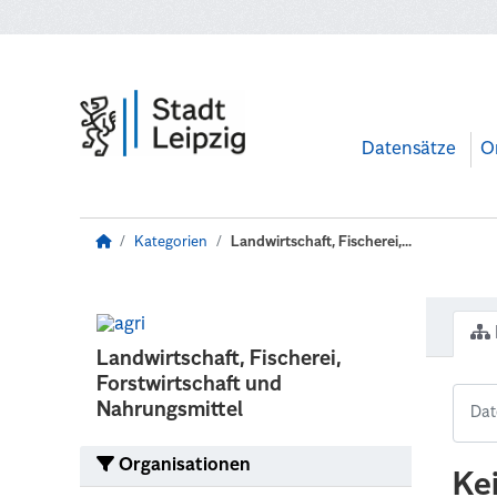
Zum Hauptinhalt wechseln
Datensätze
O
Kategorien
Landwirtschaft, Fischerei,...
Landwirtschaft, Fischerei,
Forstwirtschaft und
Nahrungsmittel
Organisationen
Ke