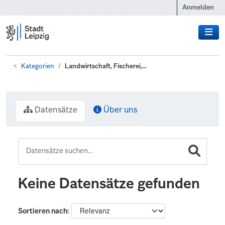
Zum Hauptinhalt wechseln
Anmelden
Kategorien
Landwirtschaft, Fischerei,...
Datensätze
Über uns
Keine Datensätze gefunden
Sortieren nach