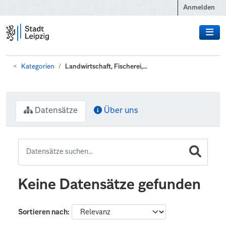
Zum Hauptinhalt wechseln
Anmelden
Kategorien
Landwirtschaft, Fischerei,...
Datensätze
Über uns
Keine Datensätze gefunden
Sortieren nach