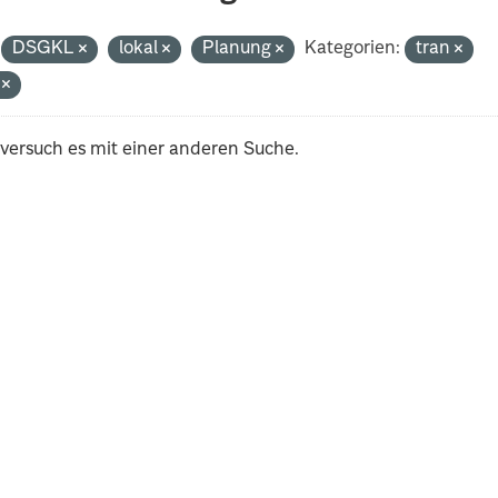
DSGKL
lokal
Planung
Kategorien:
tran
i
 versuch es mit einer anderen Suche.