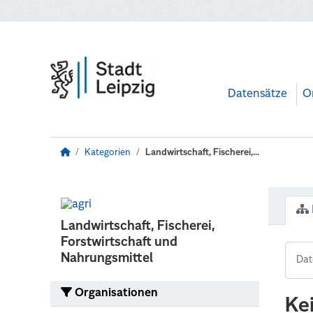
Zum Hauptinhalt wechseln
Datensätze
O
Kategorien
Landwirtschaft, Fischerei,...
Landwirtschaft, Fischerei,
Forstwirtschaft und
Nahrungsmittel
Organisationen
Ke