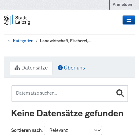
Zum Hauptinhalt wechseln
Anmelden
Kategorien
Landwirtschaft, Fischerei,...
Datensätze
Über uns
Keine Datensätze gefunden
Sortieren nach