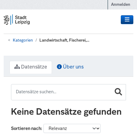
Zum Hauptinhalt wechseln
Anmelden
Kategorien
Landwirtschaft, Fischerei,...
Datensätze
Über uns
Keine Datensätze gefunden
Sortieren nach