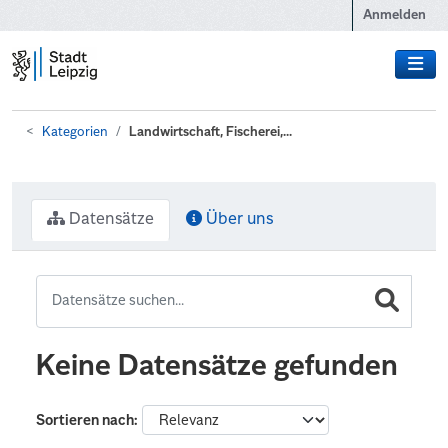
Zum Hauptinhalt wechseln
Anmelden
Kategorien
Landwirtschaft, Fischerei,...
Datensätze
Über uns
Keine Datensätze gefunden
Sortieren nach