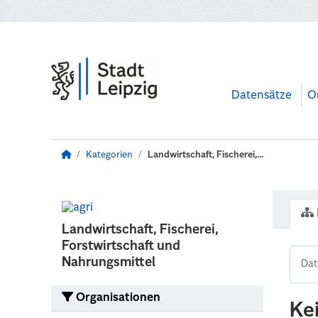
Zum Hauptinhalt wechseln
Datensätze
O
Kategorien
Landwirtschaft, Fischerei,...
Landwirtschaft, Fischerei,
Forstwirtschaft und
Nahrungsmittel
Organisationen
Ke