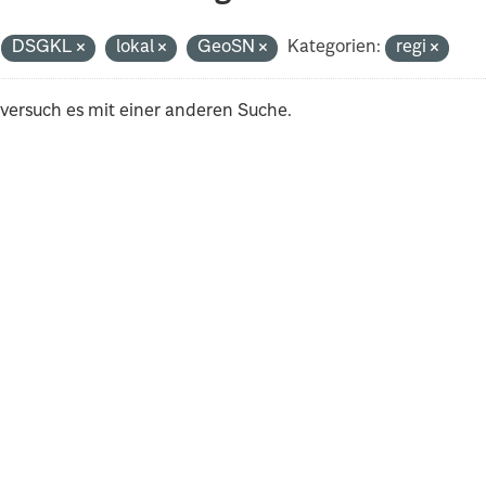
DSGKL
lokal
GeoSN
Kategorien:
regi
 versuch es mit einer anderen Suche.