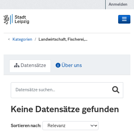
Zum Hauptinhalt wechseln
Anmelden
Kategorien
Landwirtschaft, Fischerei,...
Datensätze
Über uns
Keine Datensätze gefunden
Sortieren nach