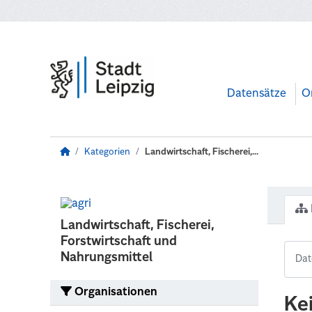
Zum Hauptinhalt wechseln
Datensätze
O
Kategorien
Landwirtschaft, Fischerei,...
Landwirtschaft, Fischerei,
Forstwirtschaft und
Nahrungsmittel
Organisationen
Ke