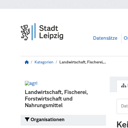
Zum Hauptinhalt wechseln
Datensätze
O
Kategorien
Landwirtschaft, Fischerei,...
Landwirtschaft, Fischerei,
Forstwirtschaft und
Nahrungsmittel
Organisationen
Ke