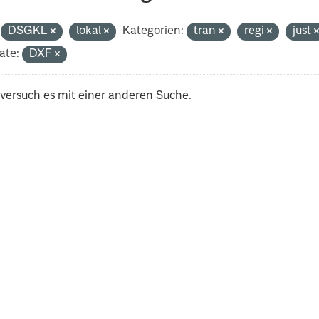
DSGKL
lokal
Kategorien:
tran
regi
just
ate:
DXF
 versuch es mit einer anderen Suche.