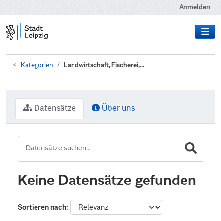
Zum Hauptinhalt wechseln
Anmelden
Kategorien
Landwirtschaft, Fischerei,...
Datensätze
Über uns
Keine Datensätze gefunden
Sortieren nach