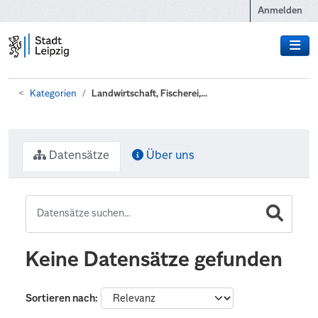
Zum Hauptinhalt wechseln
Anmelden
Kategorien
Landwirtschaft, Fischerei,...
Datensätze
Über uns
Keine Datensätze gefunden
Sortieren nach