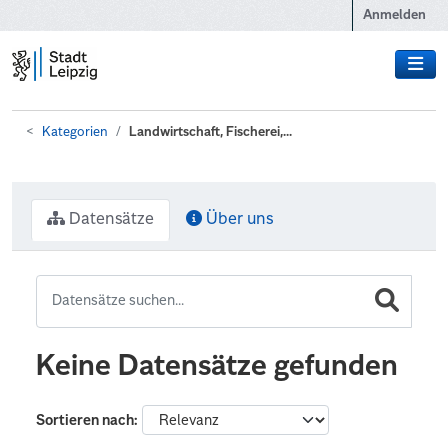
Zum Hauptinhalt wechseln
Anmelden
Kategorien
Landwirtschaft, Fischerei,...
Datensätze
Über uns
Keine Datensätze gefunden
Sortieren nach