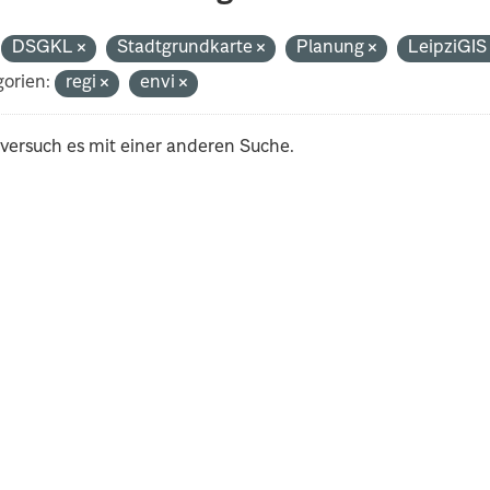
DSGKL
Stadtgrundkarte
Planung
LeipziGI
orien:
regi
envi
 versuch es mit einer anderen Suche.