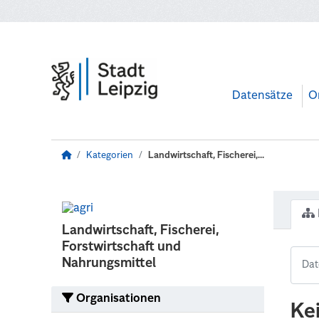
Zum Hauptinhalt wechseln
Datensätze
O
Kategorien
Landwirtschaft, Fischerei,...
Landwirtschaft, Fischerei,
Forstwirtschaft und
Nahrungsmittel
Organisationen
Ke