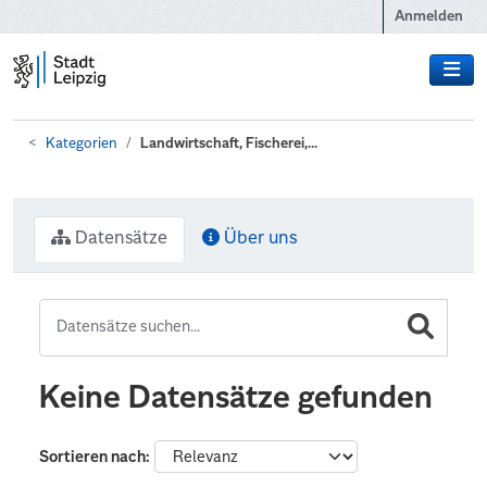
Zum Hauptinhalt wechseln
Anmelden
Kategorien
Landwirtschaft, Fischerei,...
Datensätze
Über uns
Keine Datensätze gefunden
Sortieren nach