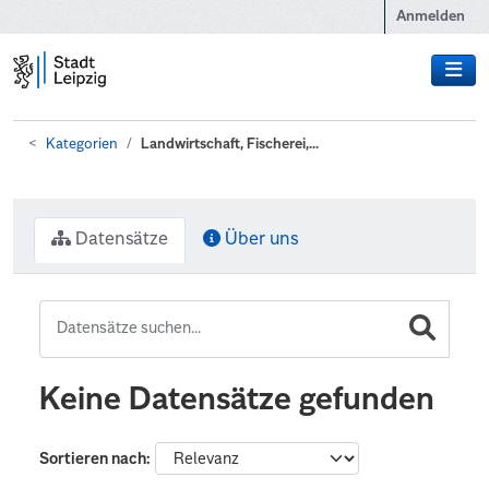
Zum Hauptinhalt wechseln
Anmelden
Kategorien
Landwirtschaft, Fischerei,...
Datensätze
Über uns
Keine Datensätze gefunden
Sortieren nach