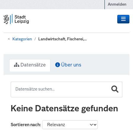
Zum Hauptinhalt wechseln
Anmelden
Kategorien
Landwirtschaft, Fischerei,...
Datensätze
Über uns
Keine Datensätze gefunden
Sortieren nach