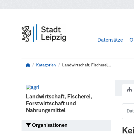
Zum Hauptinhalt wechseln
Datensätze
O
Kategorien
Landwirtschaft, Fischerei,...
Landwirtschaft, Fischerei,
Forstwirtschaft und
Nahrungsmittel
Organisationen
Ke