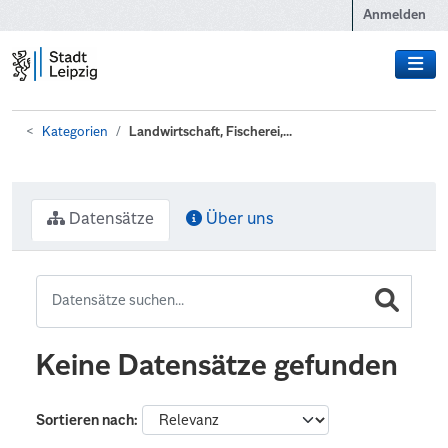
Zum Hauptinhalt wechseln
Anmelden
Kategorien
Landwirtschaft, Fischerei,...
Datensätze
Über uns
Keine Datensätze gefunden
Sortieren nach