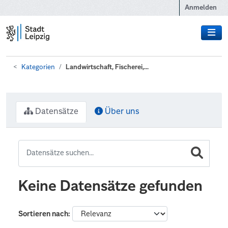
Zum Hauptinhalt wechseln
Anmelden
Kategorien
Landwirtschaft, Fischerei,...
Datensätze
Über uns
Keine Datensätze gefunden
Sortieren nach