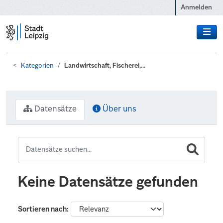
Zum Hauptinhalt wechseln
Anmelden
Kategorien
Landwirtschaft, Fischerei,...
Datensätze
Über uns
Keine Datensätze gefunden
Sortieren nach