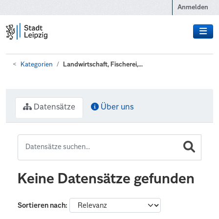
Zum Hauptinhalt wechseln
Anmelden
Kategorien
Landwirtschaft, Fischerei,...
Datensätze
Über uns
Keine Datensätze gefunden
Sortieren nach