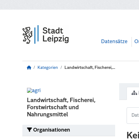
Zum Hauptinhalt wechseln
Datensätze
O
Kategorien
Landwirtschaft, Fischerei,...
Landwirtschaft, Fischerei,
Forstwirtschaft und
Nahrungsmittel
Organisationen
Ke