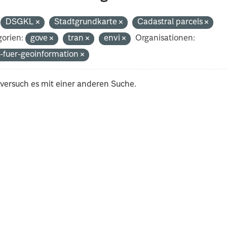
DSGKL
Stadtgrundkarte
Cadastral parcels
orien:
gove
tran
envi
Organisationen:
-fuer-geoinformation
 versuch es mit einer anderen Suche.