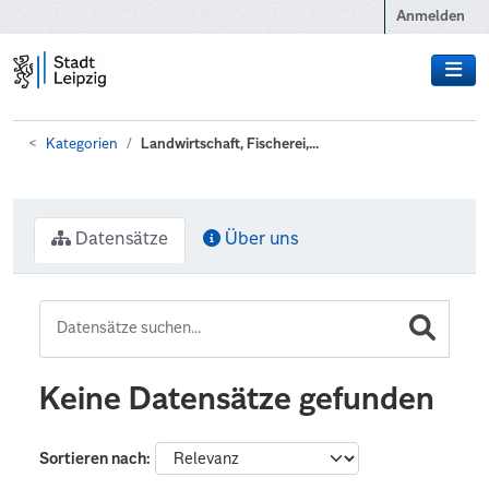
Zum Hauptinhalt wechseln
Anmelden
Kategorien
Landwirtschaft, Fischerei,...
Datensätze
Über uns
Keine Datensätze gefunden
Sortieren nach