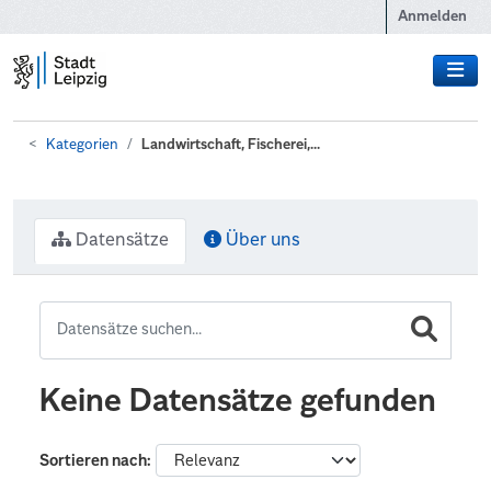
Zum Hauptinhalt wechseln
Anmelden
Kategorien
Landwirtschaft, Fischerei,...
Datensätze
Über uns
Keine Datensätze gefunden
Sortieren nach