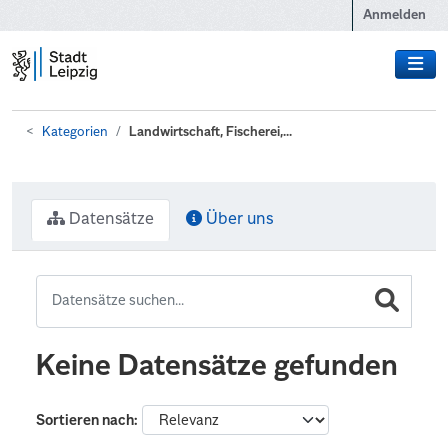
Zum Hauptinhalt wechseln
Anmelden
Kategorien
Landwirtschaft, Fischerei,...
Datensätze
Über uns
Keine Datensätze gefunden
Sortieren nach