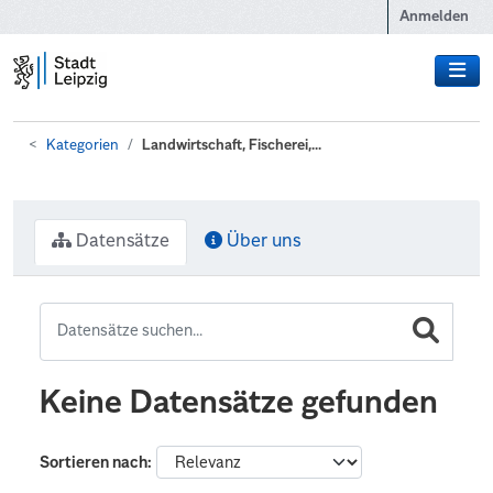
Zum Hauptinhalt wechseln
Anmelden
Kategorien
Landwirtschaft, Fischerei,...
Datensätze
Über uns
Keine Datensätze gefunden
Sortieren nach