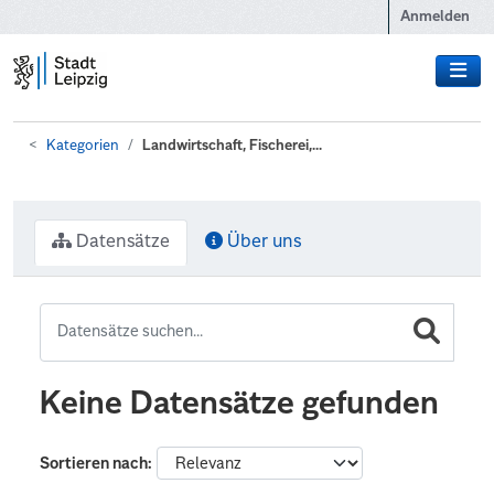
Zum Hauptinhalt wechseln
Anmelden
Kategorien
Landwirtschaft, Fischerei,...
Datensätze
Über uns
Keine Datensätze gefunden
Sortieren nach