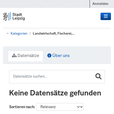
Zum Hauptinhalt wechseln
Anmelden
Kategorien
Landwirtschaft, Fischerei,...
Datensätze
Über uns
Keine Datensätze gefunden
Sortieren nach